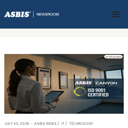
Blog Two Col Right Sidebar
ASBIS GREECE
> BLOG TWO COL RIGHT SIDEBAR
JULY 30, 2026
ASBIS NEWS
IT
TECHNOLOGY