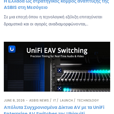
Η Ελλάδα ως στρατηγικός κόμβος ανάπτυξης της
ASBIS στη Μεσόγειο
Σε μια εποχή όπου η τεχνολογική εξέλιξη επιταχύνεται
δραματικά και οι αγορές αναδιαμορφώνονται,…
JUNE 8, 2026
ASBIS NEWS
IT
LAUNCH
TECHNOLOGY
Απόλυτα Συγχρονισμένα Δίκτυα AV με τα UniFi
Enterprise AV Switches της Ubiquiti.