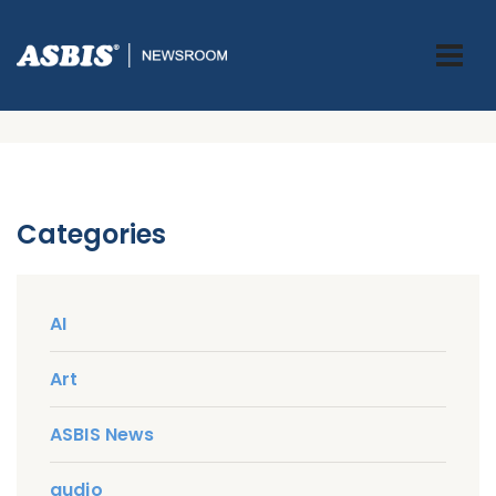
Blog Left Sidebar
ASBIS GREECE
> BLOG LEFT SIDEBAR
Categories
AI
Art
ASBIS News
audio