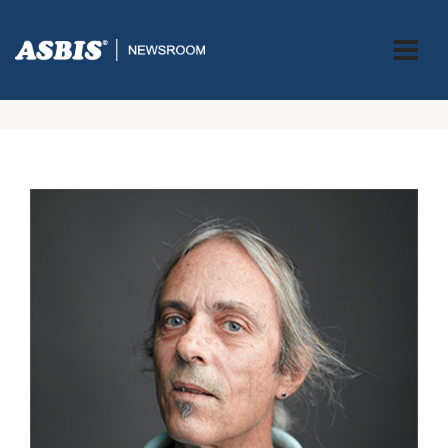
Alex Kingston
ASBIS GREECE
> > ALEX KINGSTON