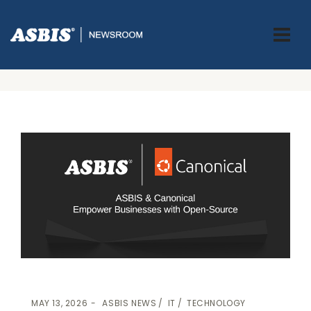
ASBIS GREECE
>
ASBIS NEWS
-
IT
-
TECHNOLOGY
> Η ASBIS
ΞΕΚΙΝΆ ΣΥΝΕΡΓΑΣΊΑ ΜΕ ΤΗΝ CANONICAL – ΗΓΈΤΗ ΣΤΗΝ ΑΓΟΡΆ
ΤΟΥ LINUX ΓΙΑ ΤΟ CLOUD.
MAY 13, 2026
ASBIS NEWS
IT
TECHNOLOGY