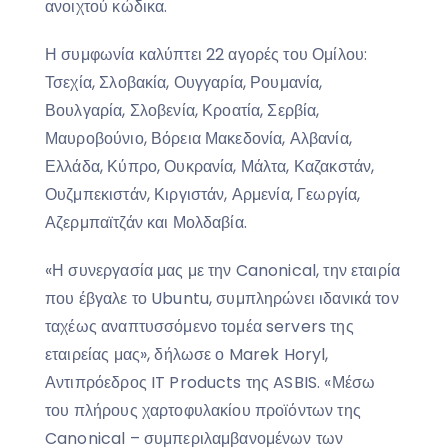
ανοιχτού κώδικα.
Η συμφωνία καλύπτει 22 αγορές του Ομίλου:
Τσεχία, Σλοβακία, Ουγγαρία, Ρουμανία,
Βουλγαρία, Σλοβενία, Κροατία, Σερβία,
Μαυροβούνιο, Βόρεια Μακεδονία, Αλβανία,
Ελλάδα, Κύπρο, Ουκρανία, Μάλτα, Καζακστάν,
Ουζμπεκιστάν, Κιργιστάν, Αρμενία, Γεωργία,
Αζερμπαϊτζάν και Μολδαβία.
«Η συνεργασία μας με την Canonical, την εταιρία
που έβγαλε το Ubuntu, συμπληρώνει ιδανικά τον
ταχέως αναπτυσσόμενο τομέα servers της
εταιρείας μας», δήλωσε ο Marek Horyl,
Αντιπρόεδρος IT Products της ASBIS. «Μέσω
του πλήρους χαρτοφυλακίου προϊόντων της
Canonical – συμπεριλαμβανομένων των