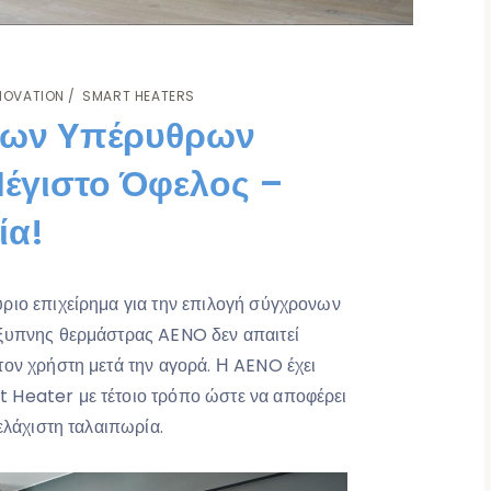
NOVATION
SMART HEATERS
των Yπέρυθρων
έγιστο Όφελος –
ία!
ριο επιχείρημα για την επιλογή σύγχρονων
έξυπνης θερμάστρας AENO δεν απαιτεί
τον χρήστη μετά την αγορά. Η AENO έχει
 Heater με τέτοιο τρόπο ώστε να αποφέρει
ελάχιστη ταλαιπωρία.