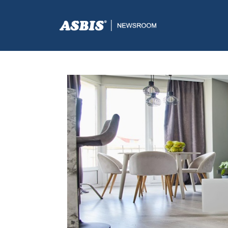
ASBIS GREECE
>
ASBIS NEWS
-
INNOVATION
-
SMART