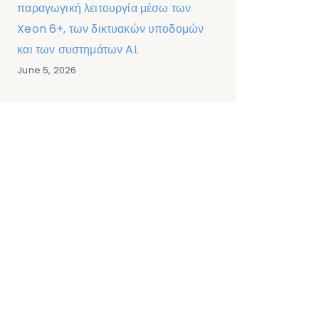
παραγωγική λειτουργία μέσω των
Xeon 6+, των δικτυακών υποδομών
και των συστημάτων AI.
June 5, 2026