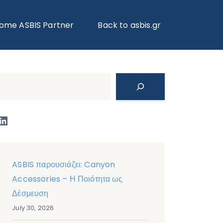
ΣΤΟ ΌΦΕΛΟΣ – ΚΑΜΊΑ ΤΑΛΑΙΠΩΡΊΑ!
ome ASBIS Partner
Back to asbis.gr
Search
LinkedIn
ASBIS παρουσιάζει: Canyon
Accessories – Η Ποιότητα ως
Δέσμευση
July 30, 2026