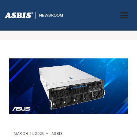
ASBIS GREECE
>
ASBIS NEWS
-
INNOVATION
-
IT
-
TECHNOLOGY
>
Η ASBIS ΠΑΡΟΥΣΊΑΣΕ ΤΟ ASUS ESC8000A-E13P ΣΤΟ CLOUDFEST
2025: ΈΝΑ ΆΛΜΑ ΜΠΡΟΣΤΆ ΣΤΗΝ ΤΕΧΝΟΛΟΓΊΑ AI ΚΑΙ HPC
MARCH 21, 2025
ASBIS