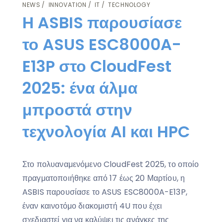
NEWS
INNOVATION
IT
TECHNOLOGY
Η ASBIS παρουσίασε
το ASUS ESC8000A-
E13P στο CloudFest
2025: ένα άλμα
μπροστά στην
τεχνολογία AI και HPC
Στο πολυαναμενόμενο CloudFest 2025, το οποίο
πραγματοποιήθηκε από 17 έως 20 Μαρτίου, η
ASBIS παρουσίασε το ASUS ESC8000A-E13P,
έναν καινοτόμο διακομιστή 4U που έχει
σχεδιαστεί για να καλύψει τις ανάγκες της