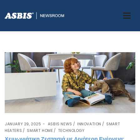
Tag:
smarthome
JANUARY 29, 2025
ASBIS NEWS
INNOVATION
SMART
HEATERS
SMART HOME
TECHNOLOGY
Χειμωνιάτικη Ζεστασιά με Λιγότερη Ενέργεια: