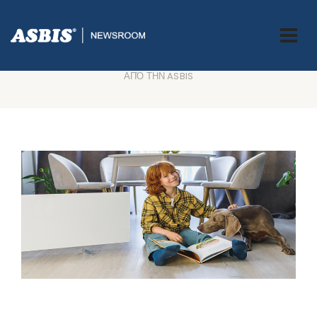
ASBIS GREECE
>
ASBIS NEWS
-
INNOVATION
-
SMART HEATERS
-
SMART HOME
-
TECHNOLOGY
> ΧΕΙΜΩΝΙΆΤΙΚΗ ΖΕΣΤΑΣΙΆ ΜΕ
ΛΙΓΌΤΕΡΗ ΕΝΈΡΓΕΙΑ: ΠΡΑΚΤΙΚΈΣ ΓΙΑ ΆΝΕΣΗ ΚΑΙ ΟΙΚΟΝΟΜΊΑ
ΑΠΌ ΤΗΝ ASBIS