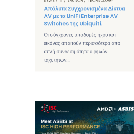
NEWS
IT
LAUNCH
TECHNOLOGY
Απόλυτα Συγχρονισμένα Δίκτυα
AV με τα UniFi Enterprise AV
Switches της Ubiquiti.
Οι σύγχρονες υποδομές ήχου και
εικόνας απαιτούν περισσότερα από
απλή συνδεσιμότητα υψηλών
ταχυτήτων.…