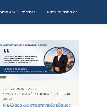
ome ASBIS Partner
Back to asbis.gr
ASBIS GREECE
> CARD BLOG THREE COL
JUNE 26, 2026
ASBIS
NEWS
FEATURED
INTERVIEW
IT
TECHN
OLOGY
Η Ελλάδα ως στρατηγικός κόμβος