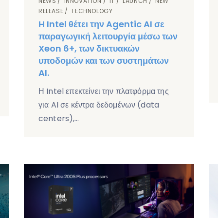
NEWS
INNOVATION
IT
LAUNCH
NEW
RELEASE
TECHNOLOGY
Η Intel θέτει την Agentic AI σε
παραγωγική λειτουργία μέσω των
Xeon 6+, των δικτυακών
υποδομών και των συστημάτων
AI.
Η Intel επεκτείνει την πλατφόρμα της
για AI σε κέντρα δεδομένων (data
centers),…